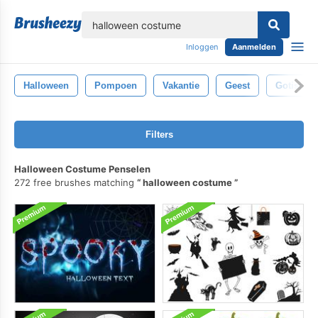
lose
Inloggen
Aanmelden
Halloween
Pompoen
Vakantie
Geest
Gotisch
Filters
Halloween Costume Penselen
272 free brushes matching
halloween costume