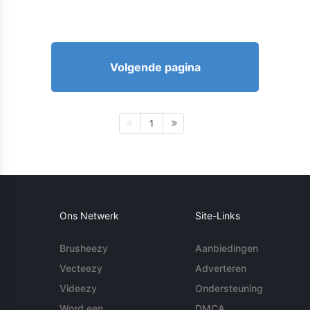
Volgende pagina
1
Ons Netwerk
Site-Links
Brusheezy
Aanbiedingen
Vecteezy
Adverteren
Videezy
Ondersteuning
Word een
DMCA