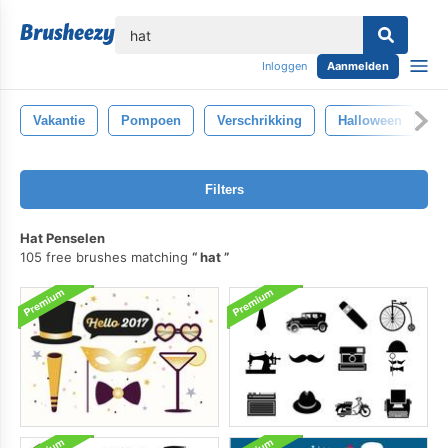
lose
Inloggen
Aanmelden
Vakantie
Pompoen
Verschrikking
Halloween
G
Filters
Hat Penselen
105 free brushes matching
hat