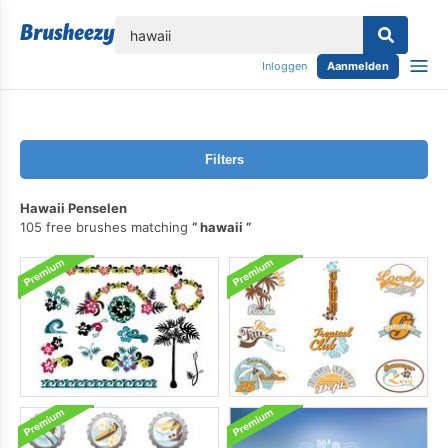
lose
Inloggen
Aanmelden
Filters
Hawaii Penselen
105 free brushes matching
hawaii