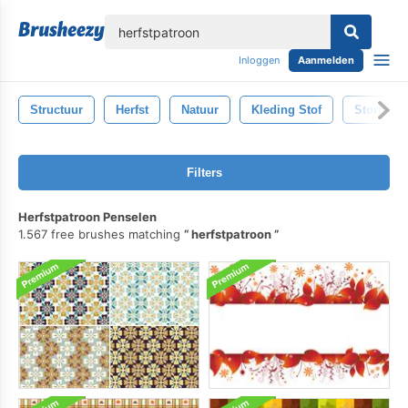
lose
Inloggen
Aanmelden
Structuur
Herfst
Natuur
Kleding Stof
Storm
Filters
Herfstpatroon Penselen
1.567 free brushes matching
herfstpatroon