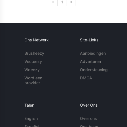
1
Ons Netwerk
Site-Links
Brusheezy
Aanbiedingen
Vecteezy
Adverteren
Videezy
Ondersteuning
Word een
DMCA
provider
Talen
Over Ons
English
Over ons
Español
Ons team