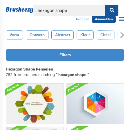
lose
Inloggen
Aanmelden
Vorm
Ontwerp
Abstract
Kleur
Cirkel
Acht
Filters
Hexagon Shape Penselen
762 free brushes matching
hexagon shape