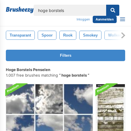
lose
Inloggen
Aanmelden
Transparant
Spoor
Rook
Smokey
Wolken
Filters
Hoge Borstels Penselen
1.007 free brushes matching
hoge borstels