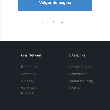
Volgende pagina
1
Ons Netwerk
Site-Links
Brusheezy
Aanbiedingen
Vecteezy
Adverteren
Videezy
Ondersteuning
Word een
DMCA
provider