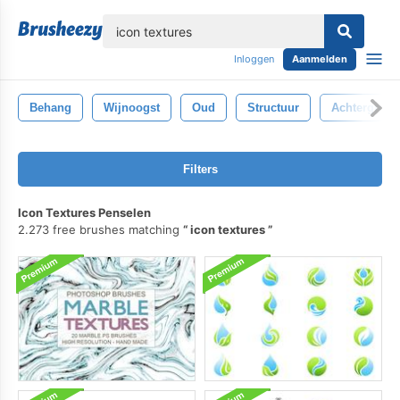
lose
Inloggen
Aanmelden
Behang
Wijnoogst
Oud
Structuur
Achtergrond
Filters
Icon Textures Penselen
2.273 free brushes matching
icon textures