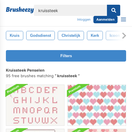
lose
Inloggen
Aanmelden
Kruis
Godsdienst
Christelijk
Kerk
Icoon
Filters
Kruissteek Penselen
95 free brushes matching
kruissteek