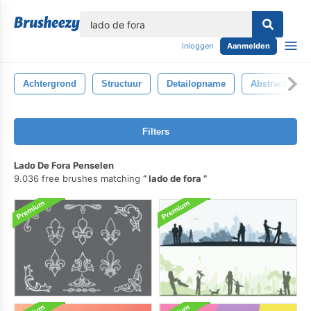
lose
Inloggen
Aanmelden
Achtergrond
Structuur
Detailopname
Abstract
Filters
Lado De Fora Penselen
9.036 free brushes matching
lado de fora