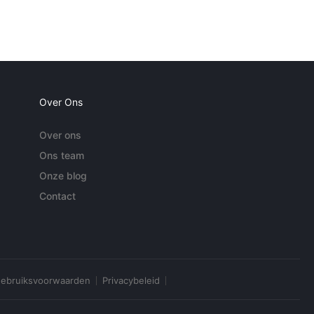
Over Ons
Over ons
Ons team
Onze blog
Contact
ebruiksvoorwaarden
Privacybeleid