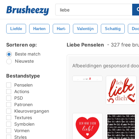
Liefde
Harten
Hart-
Valentijn
Schattig
Doo
Sorteren op:
Liebe Penselen
-
327 free br
Beste match
Nieuwste
Afbeeldingen gesponsord do
Bestandstype
Penselen
Actions
PSD
Patronen
Kleurovergangen
Textures
Symbolen
Vormen
Styles