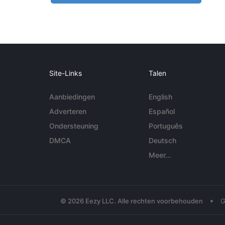
Site-Links
Talen
Aanbiedingen
English
Adverteren
Español
Ondersteuning
Português
DMCA
Deutsch
Meer...
•
© 2026 Eezy LLC. Alle rechten voorbehouden
G