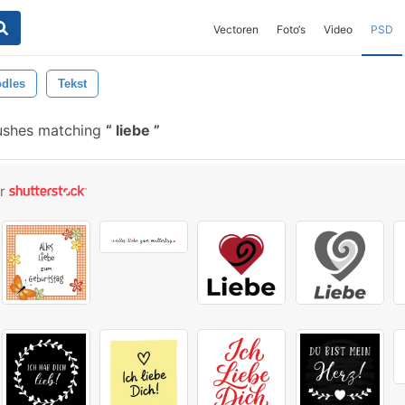
Vectoren
Foto‘s
Video
PSD
dles
Tekst
ushes matching
liebe
or