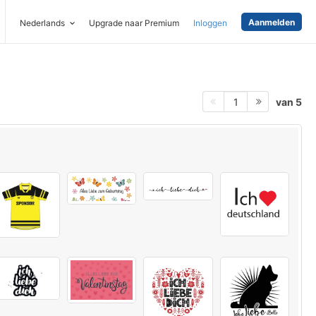
Aanmelden
Nederlands
Upgrade naar Premium
Inloggen
van 5
1