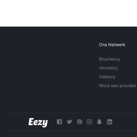
Ons Netwerk
Brusheezy
Vecteezy
Videezy
Word een provider