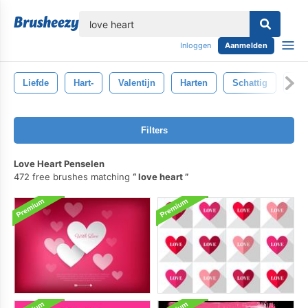
lose
Inloggen
Aanmelden
Liefde
Hart-
Valentijn
Harten
Schattig
Sch
Filters
Love Heart Penselen
472 free brushes matching
love heart