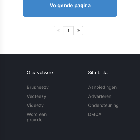
Volgende pagina
1
Ons Netwerk
Site-Links
Brusheezy
Aanbiedingen
Vecteezy
Adverteren
Videezy
Ondersteuning
Word een
DMCA
provider