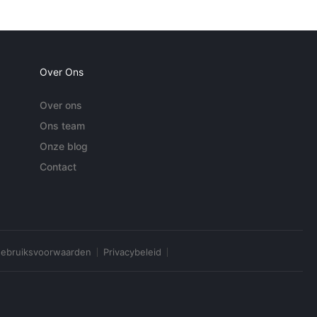
Over Ons
Over ons
Ons team
Onze blog
Contact
ebruiksvoorwaarden
Privacybeleid