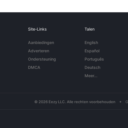
Site-Links
Talen
Aanbiedingen
English
Adverteren
Español
Ondersteuning
Português
DMCA
Deutsch
Meer...
•
© 2026 Eezy LLC. Alle rechten voorbehouden
G