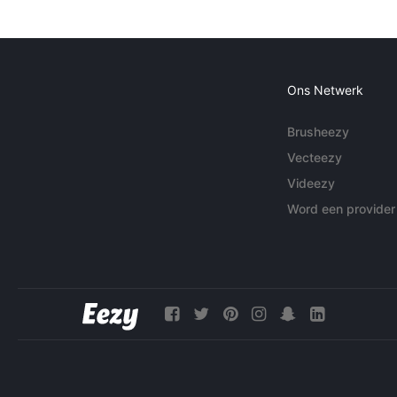
Ons Netwerk
Brusheezy
Vecteezy
Videezy
Word een provider