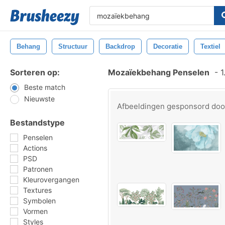
Behang
Structuur
Backdrop
Decoratie
Textiel
Sorteren op:
Mozaïekbehang Penselen
-
1
Beste match
Nieuwste
Afbeeldingen gesponsord do
Bestandstype
Penselen
Actions
PSD
Patronen
Kleurovergangen
Textures
Symbolen
Vormen
Styles