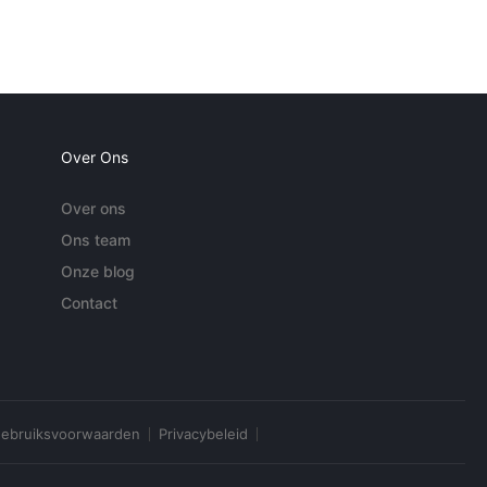
Over Ons
Over ons
Ons team
Onze blog
Contact
ebruiksvoorwaarden
Privacybeleid