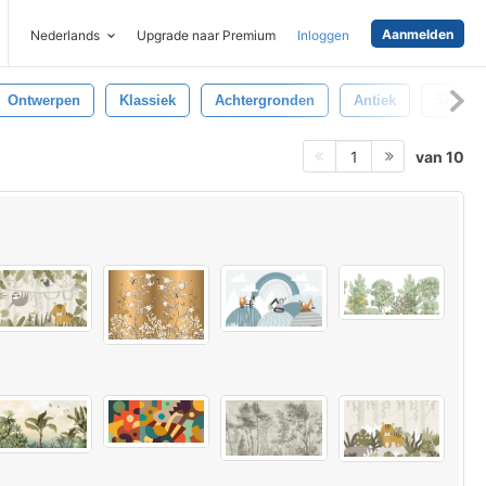
Aanmelden
Nederlands
Upgrade naar Premium
Inloggen
Ontwerpen
Klassiek
Achtergronden
Antiek
Stoffen
van 10
1