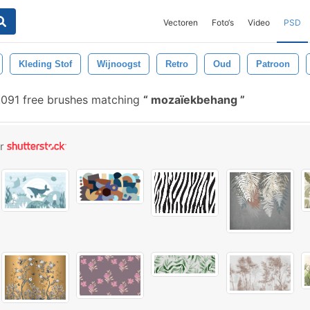
Vectoren
Foto‘s
Video
PSD
Kleding Stof
Wijnoogst
Retro
Oud
Patroon
.091 free brushes matching
mozaïekbehang
or