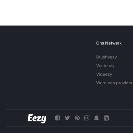
Ons Netwerk
Brusheezy
Vecteezy
Videezy
Word een provider