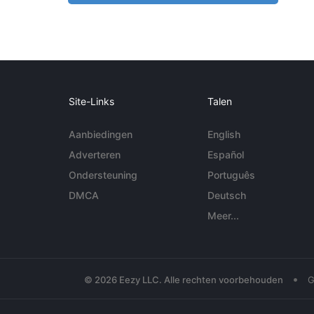
Site-Links
Talen
Aanbiedingen
English
Adverteren
Español
Ondersteuning
Português
DMCA
Deutsch
Meer...
•
© 2026 Eezy LLC. Alle rechten voorbehouden
G