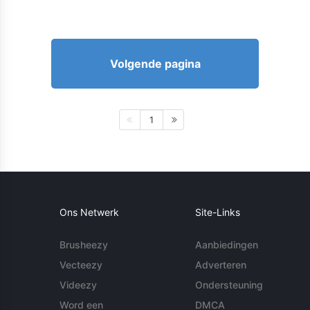
Volgende pagina
1
Ons Netwerk
Site-Links
Brusheezy
Aanbiedingen
Vecteezy
Adverteren
Videezy
Ondersteuning
Word een
DMCA