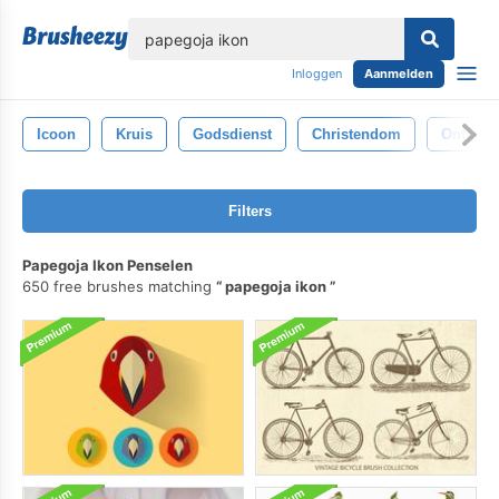
lose
Inloggen
Aanmelden
Icoon
Kruis
Godsdienst
Christendom
Ontwerp
Filters
Papegoja Ikon Penselen
650 free brushes matching
papegoja ikon