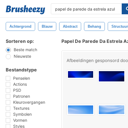
Achtergrond
Blauw
Abstract
Behang
Structuur
Sorteren op:
Papel De Parede Da Estrela A
Beste match
Nieuwste
Afbeeldingen gesponsord do
Bestandstype
Penselen
Actions
PSD
Patronen
Kleurovergangen
Textures
Symbolen
Vormen
Styles