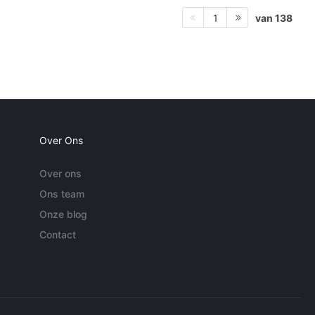
van 138
1
Over Ons
Over ons
Ons team
Onze blog
Contact