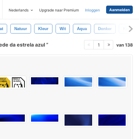
Aanmelden
Nederlands
Upgrade naar Premium
Inloggen
at
Natuur
Kleur
Wit
Aqua
Donker
Koude
ede da estrela azul
van 138
1