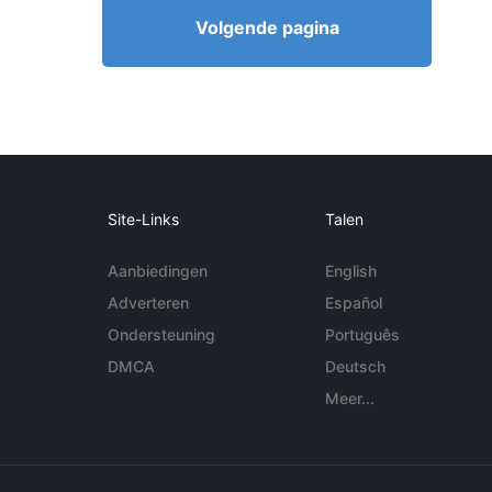
Volgende pagina
Site-Links
Talen
Aanbiedingen
English
Adverteren
Español
Ondersteuning
Português
DMCA
Deutsch
Meer...