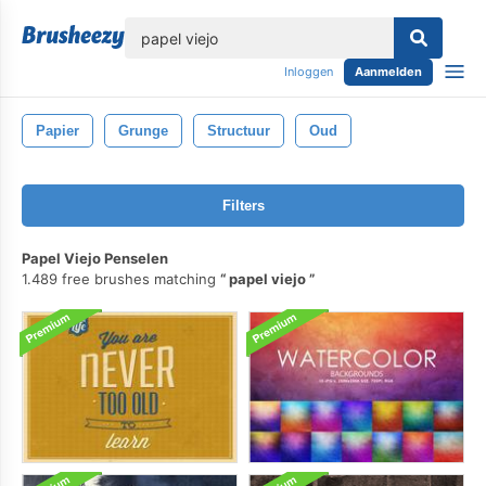
lose
Inloggen
Aanmelden
Papier
Grunge
Structuur
Oud
Filters
Papel Viejo Penselen
1.489 free brushes matching
papel viejo