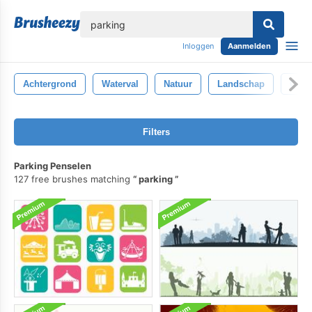
lose
Inloggen
Aanmelden
Achtergrond
Waterval
Natuur
Landschap
Groe
Filters
Parking Penselen
127 free brushes matching
parking