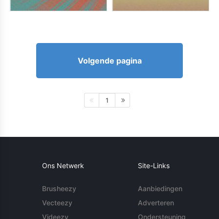
Volgende pagina
1
Ons Netwerk
Site-Links
Brusheezy
Aanbiedingen
Vecteezy
Adverteren
Videezy
Ondersteuning