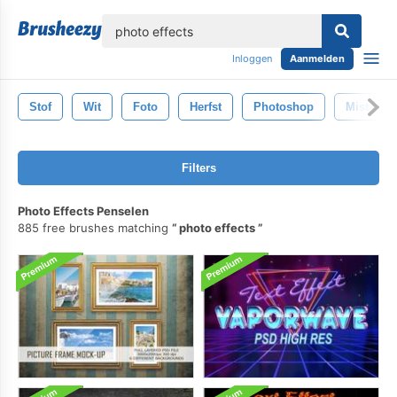
lose
Inloggen
Aanmelden
Stof
Wit
Foto
Herfst
Photoshop
Mist
Filters
Photo Effects Penselen
885 free brushes matching
photo effects