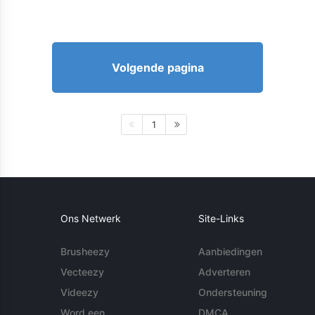
Volgende pagina
1
Ons Netwerk
Site-Links
Brusheezy
Aanbiedingen
Vecteezy
Adverteren
Videezy
Ondersteuning
Word een
DMCA