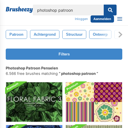
lose
Inloggen
Aanmelden
Patroon
Achtergrond
Structuur
Ontwerp
Abstr
Filters
Photoshop Patroon Penselen
6.566 free brushes matching
photoshop patroon