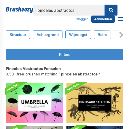
lose
Inloggen
Aanmelden
Structuur
Achtergrond
Wijnoogst
Retro
Oud
Filters
Pinceles Abstractos Penselen
3.581 free brushes matching
pinceles abstractos