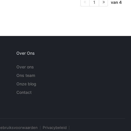
van 4
1
Over Ons
Over ons
Ons team
Onze blog
Contact
ebruiksvoorwaarden
Privacybeleid