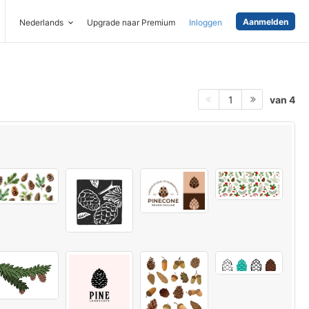
Aanmelden
Nederlands
Upgrade naar Premium
Inloggen
van 4
1