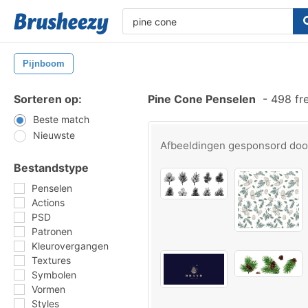
Pijnboom
Sorteren op:
Pine Cone Penselen
-
498 fr
Beste match
Nieuwste
Afbeeldingen gesponsord do
Bestandstype
Penselen
Actions
PSD
Patronen
Kleurovergangen
Textures
Symbolen
Vormen
Styles