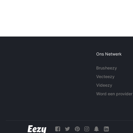
Ons Netwerk
Brusheezy
Vecteezy
Videezy
Word een provider