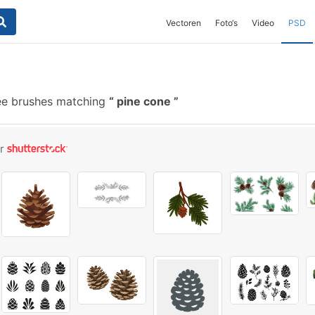
Vectoren
Foto‘s
Video
PSD
ee brushes matching
pine cone
or