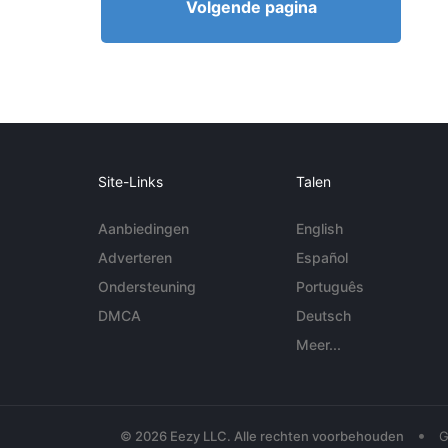
Volgende pagina
Site-Links
Talen
Aanbiedingen
English
Adverteren
Español
Ondersteuning
Português
DMCA
Deutsch
Meer...
•
© 2026 Eezy LLC. Alle rechten voorbehouden
G