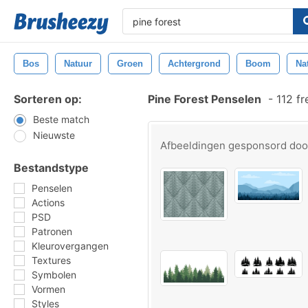
Bos
Natuur
Groen
Achtergrond
Boom
Nat
Sorteren op:
Pine Forest Penselen
-
112 fr
Beste match
Nieuwste
Afbeeldingen gesponsord do
Bestandstype
Penselen
Actions
PSD
Patronen
Kleurovergangen
Textures
Symbolen
Vormen
Styles