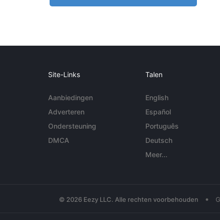
Site-Links
Talen
Aanbiedingen
English
Adverteren
Español
Ondersteuning
Português
DMCA
Deutsch
Meer...
•
© 2026 Eezy LLC. Alle rechten voorbehouden
G