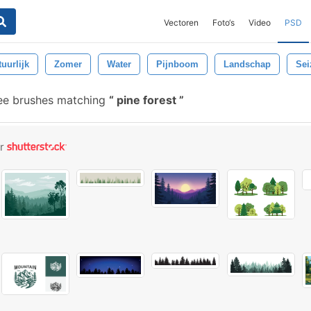
Vectoren
Foto‘s
Video
PSD
uurlijk
Zomer
Water
Pijnboom
Landschap
Sei
ee brushes matching
pine forest
or