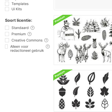
Templates
Ui Kits
Soort licentie:
Standaard
Premium
Creative Commons
Alleen voor
redactioneel gebruik