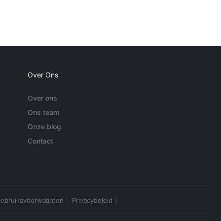
Over Ons
Over ons
Ons team
Onze blog
Contact
ebruiksvoorwaarden
Privacybeleid