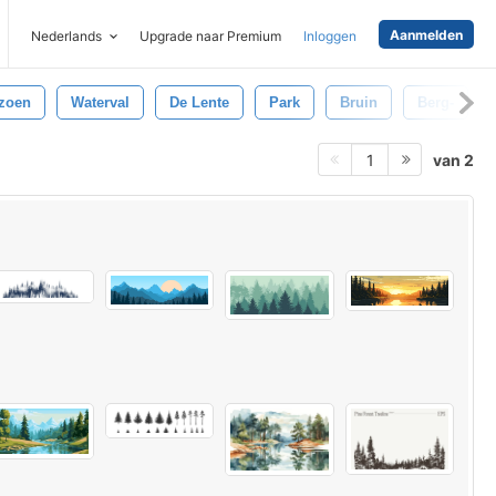
Aanmelden
Nederlands
Upgrade naar Premium
Inloggen
zoen
Waterval
De Lente
Park
Bruin
Berg-
van 2
1