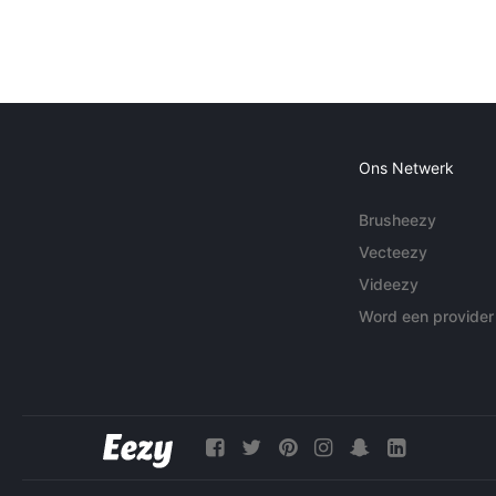
Ons Netwerk
Brusheezy
Vecteezy
Videezy
Word een provider