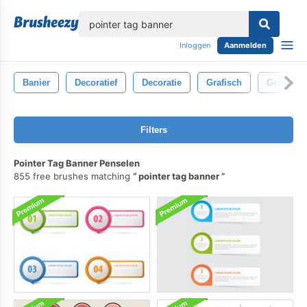
lose
Inloggen
Aanmelden
Banier
Decoratief
Decoratie
Grafisch
Geïsolee
Filters
Pointer Tag Banner Penselen
855 free brushes matching
pointer tag banner