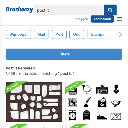
lose
Inloggen
Aanmelden
Wijnoogst
Mail
Port
Oud
Stamps
Postze
Filters
Post It Penselen
1.056 free brushes matching
post it