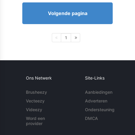
Volgende pagina
1
Ons Netwerk
Site-Links
Brusheezy
Aanbiedingen
Vecteezy
Adverteren
Videezy
Ondersteuning
Word een
DMCA
provider