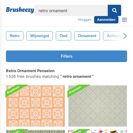
lose
Inloggen
Aanmelden
Retro
Wijnoogst
Oud
Ornament
Achtergrond
Filters
Retro Ornament Penselen
1.526 free brushes matching
retro ornament