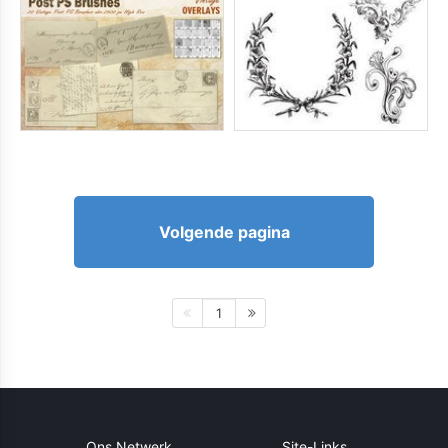
Volgende pagina
1
Ons Netwerk
Site-Links