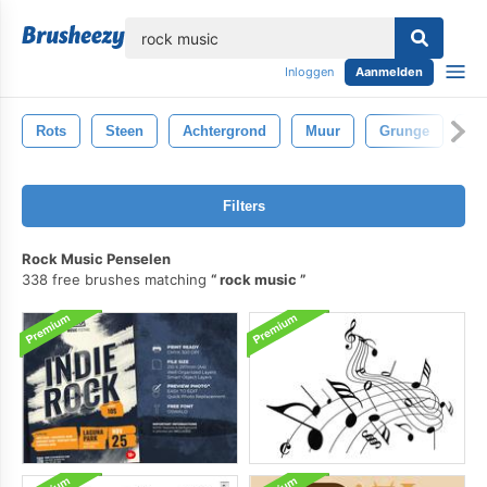
lose
Inloggen
Aanmelden
Rots
Steen
Achtergrond
Muur
Grunge
Mi
Filters
Rock Music Penselen
338 free brushes matching
rock music