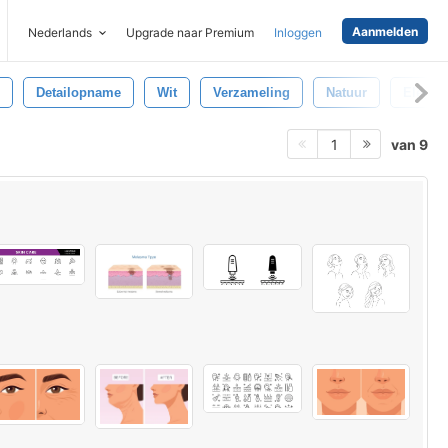
Aanmelden
Nederlands
Upgrade naar Premium
Inloggen
Detailopname
Wit
Verzameling
Natuur
Elegan
van 9
1