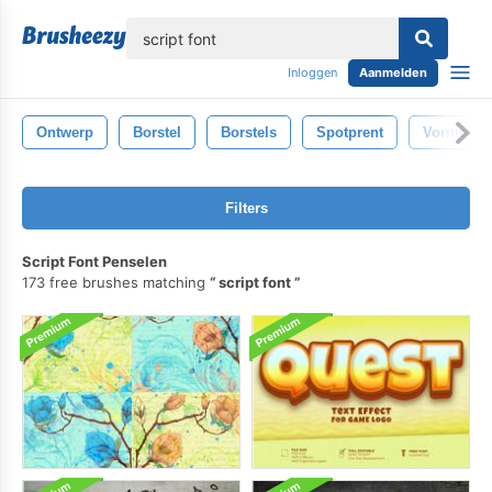
lose
Inloggen
Aanmelden
Ontwerp
Borstel
Borstels
Spotprent
Vormen
Filters
Script Font Penselen
173 free brushes matching
script font