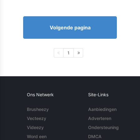
Volgende pagina
1
Ons Netwerk
Site-Links
Brusheezy
Aanbiedingen
Vecteezy
Adverteren
Videezy
Ondersteuning
Word een
DMCA