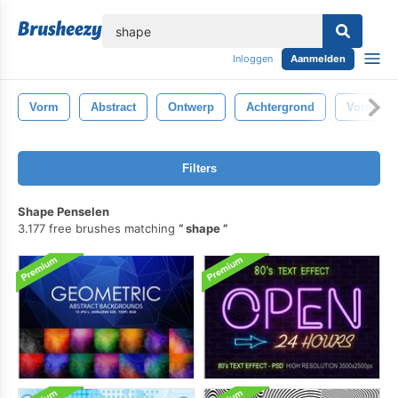
lose
Inloggen
Aanmelden
Vorm
Abstract
Ontwerp
Achtergrond
Vormen
Filters
Shape Penselen
3.177 free brushes matching
shape