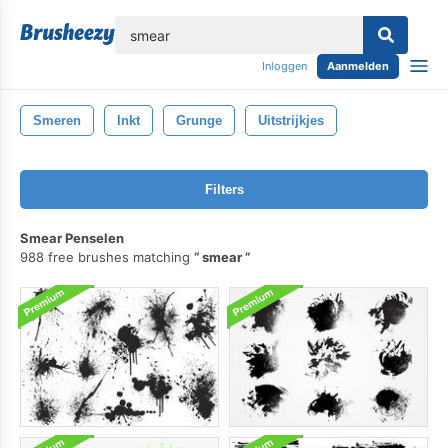
lose
Inloggen
Aanmelden
Smeren
Inkt
Grunge
Uitstrijkjes
Filters
Smear Penselen
988 free brushes matching
smear