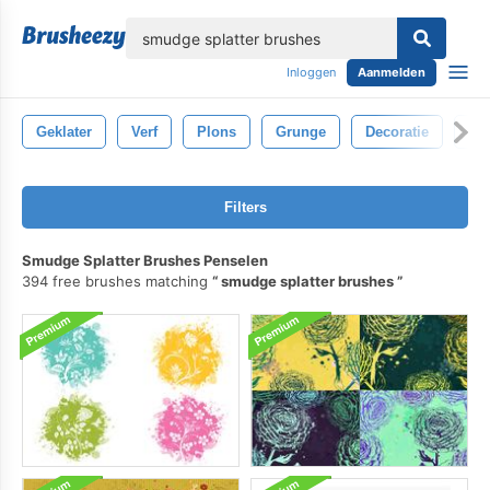
lose
Inloggen
Aanmelden
Geklater
Verf
Plons
Grunge
Decoratie
Vo
Filters
Smudge Splatter Brushes Penselen
394 free brushes matching
smudge splatter brushes