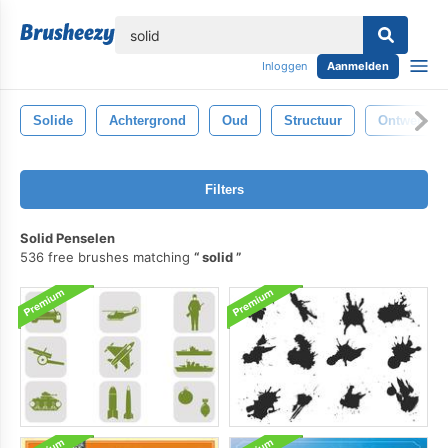
lose
Inloggen
Aanmelden
Solide
Achtergrond
Oud
Structuur
Ontwerp
Filters
Solid Penselen
536 free brushes matching
solid