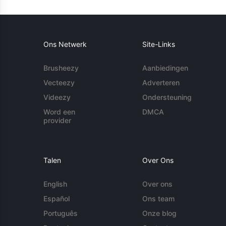
Ons Netwerk
Site-Links
Brusheezy
Aanbiedingen
Vecteezy
Adverteren
Videezy
Ondersteuning
Word een
DMCA
provider
Talen
Over Ons
English
Over ons
Español
Ons team
Português
Onze blog