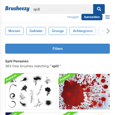
lose
Inloggen
Aanmelden
Morsen
Geklater
Grunge
Achtergrond
Geïsole
Filters
Spill Penselen
363 free brushes matching
spill