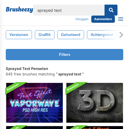
lose
Inloggen
Aanmelden
Verstuiven
Graffiti
Geïsoleerd
Achtergrond
Pl
Filters
Sprayed Text Penselen
645 free brushes matching
sprayed text