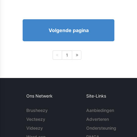
Volgende pagina
1
Ons Netwerk
Site-Links
Brusheezy
Aanbiedingen
Vecteezy
Adverteren
Videezy
Ondersteuning
Word een
DMCA