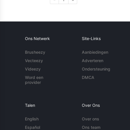
Ons Netwerk
Site-Links
Brusheezy
Aanbiedingen
Vecteezy
Adverteren
Videezy
Ondersteuning
Word een
DMCA
provider
Talen
Over Ons
English
Over ons
Español
Ons team