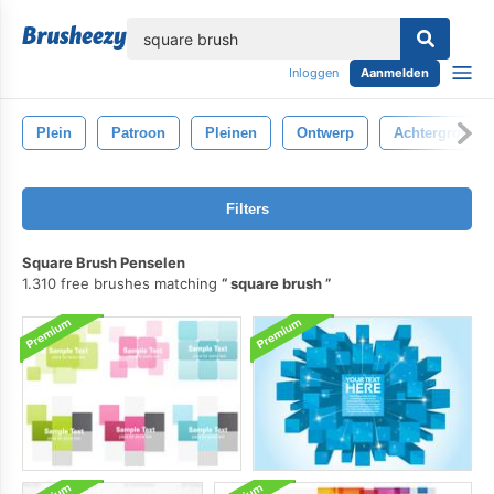
lose
Inloggen
Aanmelden
Plein
Patroon
Pleinen
Ontwerp
Achtergrond
Filters
Square Brush Penselen
1.310 free brushes matching
square brush