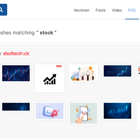
Vectoren
Foto‘s
Video
PSD
ushes matching
stock
or