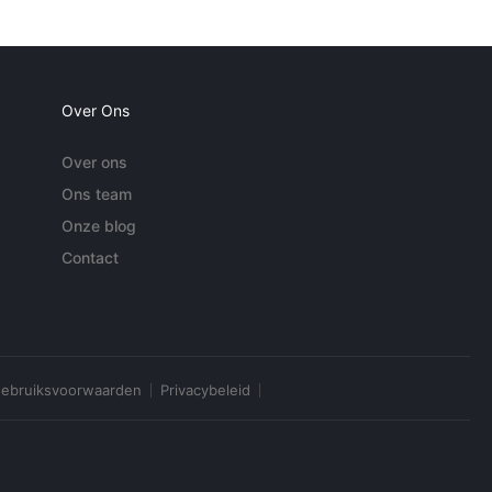
Over Ons
Over ons
Ons team
Onze blog
Contact
ebruiksvoorwaarden
Privacybeleid