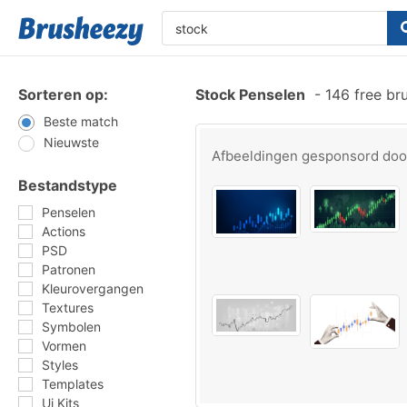
Sorteren op:
Stock Penselen
-
146 free br
Beste match
Nieuwste
Afbeeldingen gesponsord do
Bestandstype
Penselen
Actions
PSD
Patronen
Kleurovergangen
Textures
Symbolen
Vormen
Styles
Templates
Ui Kits