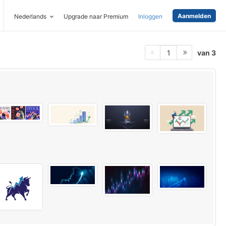
Aanmelden
Nederlands
Upgrade naar Premium
Inloggen
van 3
1