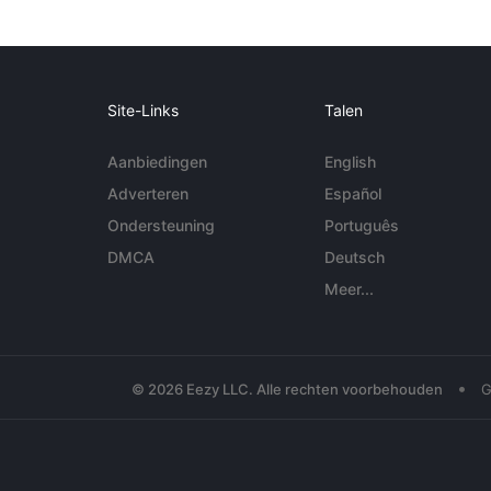
Site-Links
Talen
Aanbiedingen
English
Adverteren
Español
Ondersteuning
Português
DMCA
Deutsch
Meer...
•
© 2026 Eezy LLC. Alle rechten voorbehouden
G