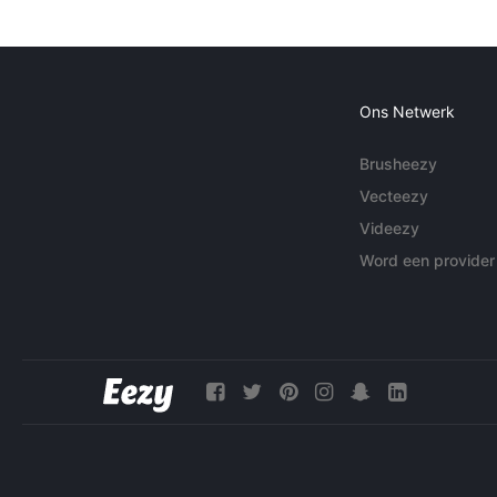
Ons Netwerk
Brusheezy
Vecteezy
Videezy
Word een provider