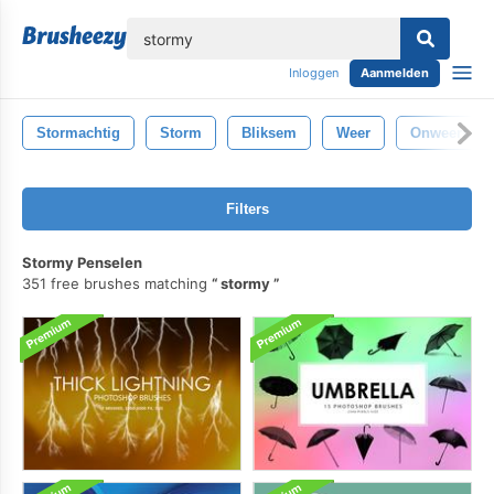
lose
Inloggen
Aanmelden
Stormachtig
Storm
Bliksem
Weer
Onweersbui
Filters
Stormy Penselen
351 free brushes matching
stormy