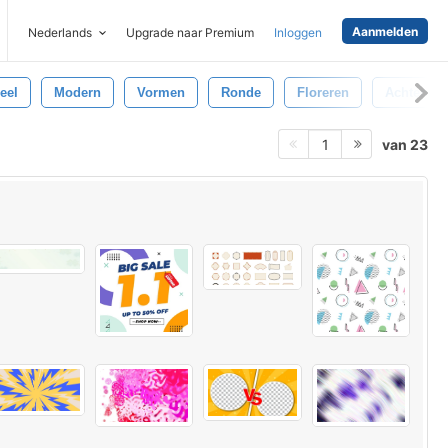
Aanmelden
Nederlands
Upgrade naar Premium
Inloggen
eel
Modern
Vormen
Ronde
Floreren
Achtergro
van 23
1