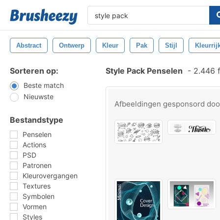
Abstract
Ontwerp
Kleur
Pak
Stijl
Kleurrij
Sorteren op:
Style Pack Penselen
-
2.446 
Beste match
Nieuwste
Afbeeldingen gesponsord do
Bestandstype
Penselen
Actions
PSD
Patronen
Kleurovergangen
Textures
Symbolen
Vormen
Styles