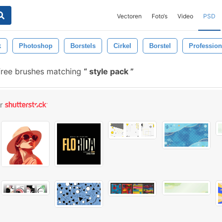
Vectoren
Foto‘s
Video
PSD
k
Photoshop
Borstels
Cirkel
Borstel
Profession
free brushes matching
style pack
or