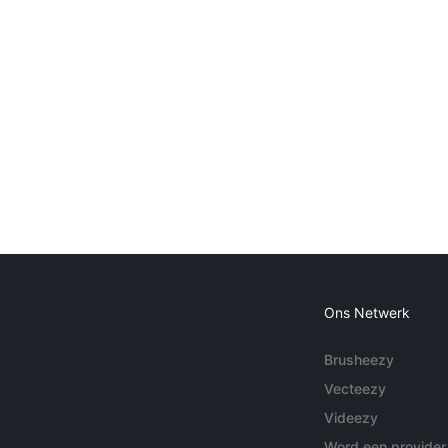
Ons Netwerk
Brusheezy
Vecteezy
Videezy
Word een provider