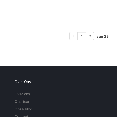
van 23
1
Over Ons
Over ons
Ons team
Onze blog
Contact