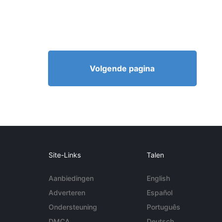
Volgende pagina
Site-Links
Talen
Aanbiedingen
English
Adverteren
Español
Ondersteuning
Português
DMCA
Deutsch