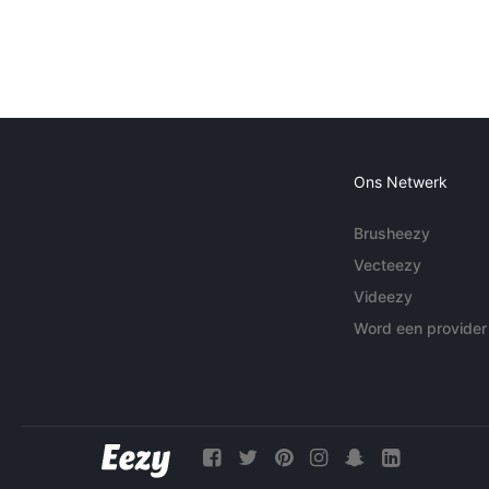
Ons Netwerk
Brusheezy
Vecteezy
Videezy
Word een provider