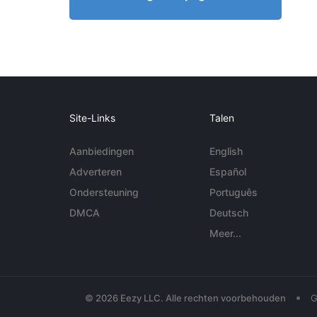
Site-Links
Talen
Aanbiedingen
English
Adverteren
Español
Ondersteuning
Português
DMCA
Deutsch
Meer...
•
© 2026 Eezy LLC. Alle rechten voorbehouden
G