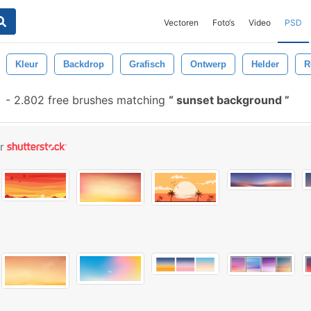
Vectoren
Foto‘s
Video
PSD
Kleur
Backdrop
Grafisch
Ontwerp
Helder
R
-
2.802 free brushes matching
sunset background
or