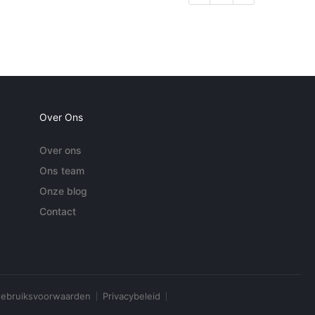
Over Ons
Over ons
Ons team
Onze blog
Contact
ebruiksvoorwaarden
Privacybeleid