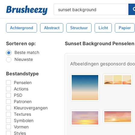
Achtergrond
Abstract
Structuur
Licht
Papier
Sorteren op:
Sunset Background Penselen
Beste match
Nieuwste
Afbeeldingen gesponsord do
Bestandstype
Penselen
Actions
PSD
Patronen
Kleurovergangen
Textures
Symbolen
Vormen
Styles