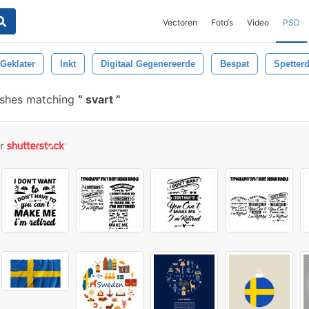
Vectoren
Foto‘s
Video
PSD
Geklater
Inkt
Digitaal Gegenereerde
Bespat
Spetter
ushes matching
svart
or