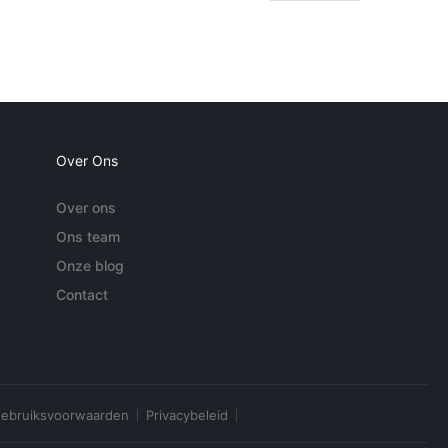
Over Ons
Over ons
Ons team
Onze blog
Contact
ebruiksvoorwaarden
Privacybeleid