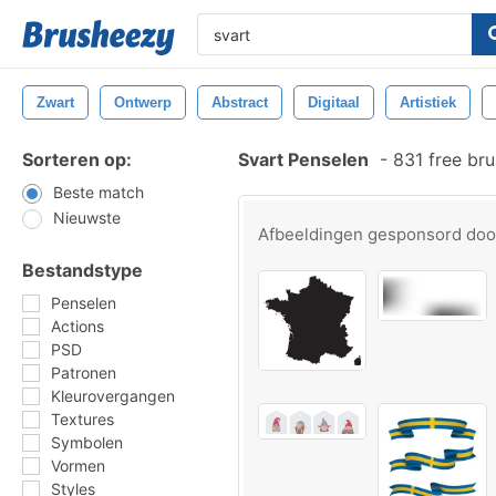
Zwart
Ontwerp
Abstract
Digitaal
Artistiek
Sorteren op:
Svart Penselen
-
831 free br
Beste match
Nieuwste
Afbeeldingen gesponsord do
Bestandstype
Penselen
Actions
PSD
Patronen
Kleurovergangen
Textures
Symbolen
Vormen
Styles