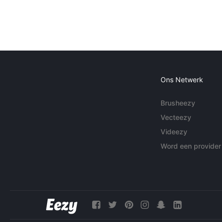
Ons Netwerk
Brusheezy
Vecteezy
Videezy
Word een provider