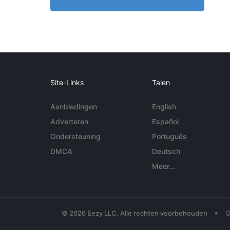
Site-Links
Talen
Aanbiedingen
English
Adverteren
Español
Ondersteuning
Português
DMCA
Deutsch
Meer...
•
© 2026 Eezy LLC. Alle rechten voorbehouden
G