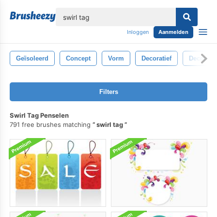
lose
Inloggen
Aanmelden
Geïsoleerd
Concept
Vorm
Decoratief
Decoratie
Filters
Swirl Tag Penselen
791 free brushes matching
swirl tag