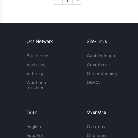
1
Ons Netwerk
Site-Links
Brusheezy
Aanbiedingen
Vecteezy
Adverteren
Videezy
Ondersteuning
Word een
DMCA
provider
Talen
Over Ons
English
Over ons
Español
Ons team