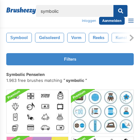
lose
Inloggen
Aanmelden
Symbool
Geïsoleerd
Vorm
Reeks
Kunst
T
Filters
Symbolic Penselen
1.963 free brushes matching
symbolic