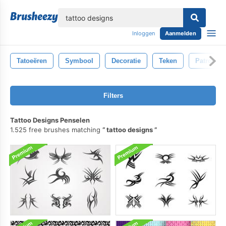
lose
Inloggen
Aanmelden
Tatoeëren
Symbool
Decoratie
Teken
Patroon
Filters
Tattoo Designs Penselen
1.525 free brushes matching
tattoo designs