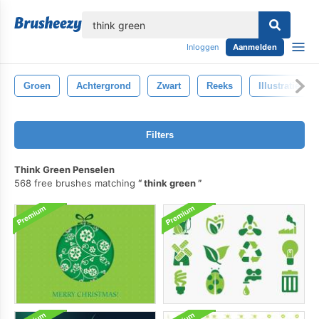
lose
Inloggen
Aanmelden
Groen
Achtergrond
Zwart
Reeks
Illustratie
Filters
Think Green Penselen
568 free brushes matching
think green