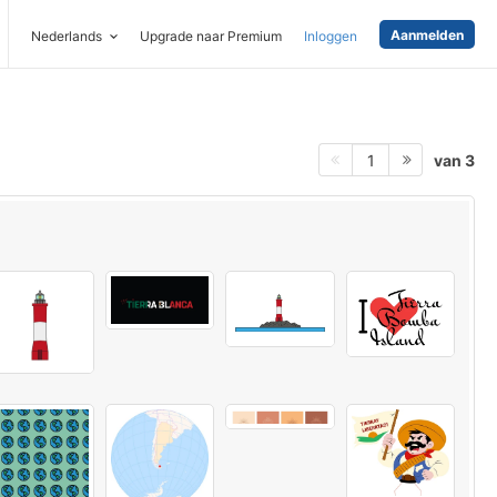
Aanmelden
Nederlands
Upgrade naar Premium
Inloggen
van 3
1