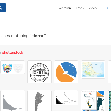
Vectoren
Foto‘s
Video
PSD
rushes matching
tierra
or