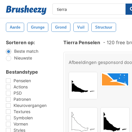
Aarde
Grunge
Grond
Vuil
Structuur
Sorteren op:
Tierra Penselen
-
120 free b
Beste match
Nieuwste
Afbeeldingen gesponsord do
Bestandstype
Penselen
Actions
PSD
Patronen
Kleurovergangen
Textures
Symbolen
Vormen
Styles