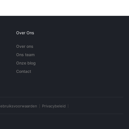
Over Ons
Over ons
Ons team
Onze blog
Contact
ebruiksvoorwaarden
Privacybeleid