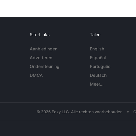
Site-Links
Talen
Aanbiedingen
English
Adverteren
Español
Ondersteuning
Português
DMCA
Deutsch
Meer...
•
© 2026 Eezy LLC. Alle rechten voorbehouden
G