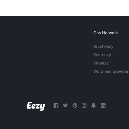
Ons Netwerk
Brusheezy
Vecteezy
Videezy
Word een provider