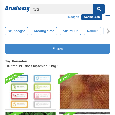
lose
Inloggen
Aanmelden
Wijnoogst
Kleding Stof
Structuur
Natuur
Retr
Filters
Tyg Penselen
110 free brushes matching
tyg