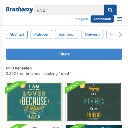
lose
Inloggen
Aanmelden
Abstract
Patroon
Symbool
Ontwerp
Decoratie
Filters
Un D Penselen
3.302 free brushes matching
un d