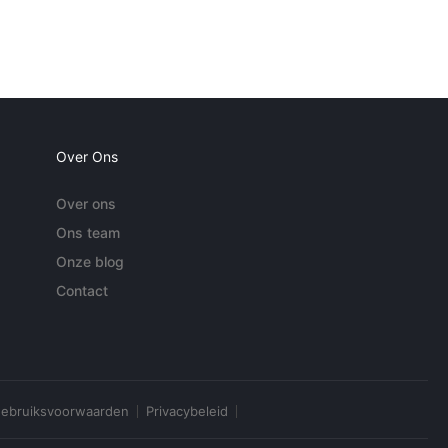
Over Ons
Over ons
Ons team
Onze blog
Contact
ebruiksvoorwaarden
Privacybeleid