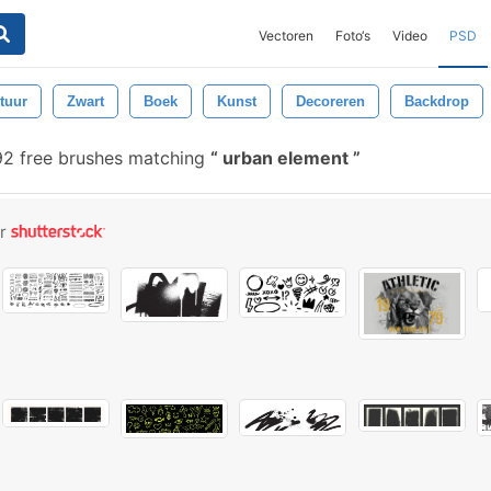
Vectoren
Foto‘s
Video
PSD
tuur
Zwart
Boek
Kunst
Decoreren
Backdrop
2 free brushes matching
urban element
or