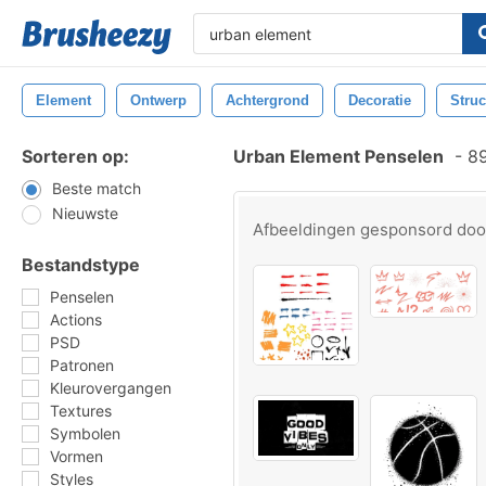
Element
Ontwerp
Achtergrond
Decoratie
Struc
Sorteren op:
Urban Element Penselen
-
89
Beste match
Nieuwste
Afbeeldingen gesponsord do
Bestandstype
Penselen
Actions
PSD
Patronen
Kleurovergangen
Textures
Symbolen
Vormen
Styles