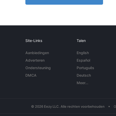
Site-Links
Talen
Aanbiedingen
English
Adverteren
Español
Ondersteuning
Português
DMCA
Deutsch
Meer...
•
© 2026 Eezy LLC. Alle rechten voorbehouden
G