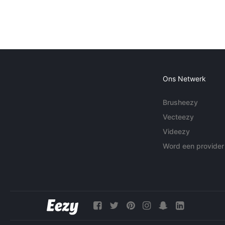
Ons Netwerk
Brusheezy
Vecteezy
Videezy
Word een provider