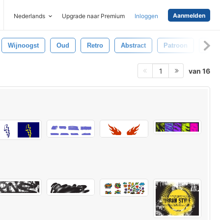
Aanmelden
Nederlands
Upgrade naar Premium
Inloggen
Wijnoogst
Oud
Retro
Abstract
Patroon
Deco
van 16
1