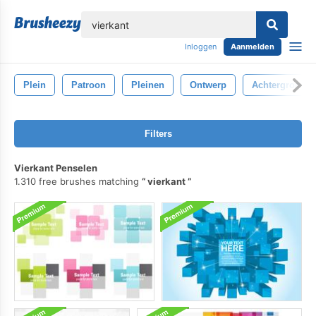
lose
Inloggen
Aanmelden
Plein
Patroon
Pleinen
Ontwerp
Achtergrond
Filters
Vierkant Penselen
1.310 free brushes matching
vierkant