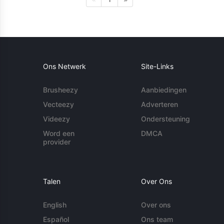
Ons Netwerk
Site-Links
Brusheezy
Aanbiedingen
Vecteezy
Adverteren
Videezy
Ondersteuning
Word een
DMCA
provider
Talen
Over Ons
English
Over ons
Español
Ons team