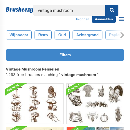
lose
Inloggen
Aanmelden
Wijnoogst
Retro
Oud
Achtergrond
Papier
Filters
Vintage Mushroom Penselen
1.263 free brushes matching
vintage mushroom